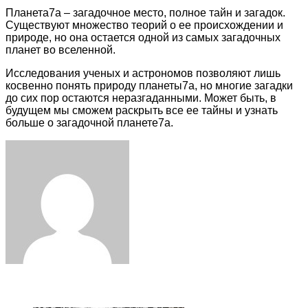
Планета7a – загадочное место, полное тайн и загадок.
Существуют множество теорий о ее происхождении и
природе, но она остается одной из самых загадочных
планет во вселенной.
Исследования ученых и астрономов позволяют лишь
косвенно понять природу планеты7a, но многие загадки
до сих пор остаются неразгаданными. Может быть, в
будущем мы сможем раскрыть все ее тайны и узнать
больше о загадочной планете7a.
Facebook
Twitter
LinkedIn
Tumblr
Pinterest
Reddit
VKontakte
Odnoklassniki
Skype
WhatsApp
Telegram
Viber
Share
Print
via
Email
ЧИТАЕМОЕ