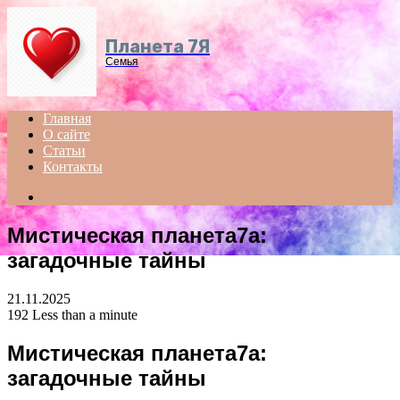
Menu
Планета 7Я
Семья
Главная
О сайте
Статьи
Контакты
Search
for
Мистическая планета7a:
загадочные тайны
21.11.2025
192
Less than a minute
Мистическая планета7a:
загадочные тайны